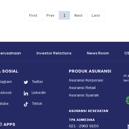
1
First
Prev
Next
Last
 Perusahaan
Investor Relations
News Room
C
 SOSIAL
PRODUK ASURANSI
PT 
Asuransi Korporasi
ber
stagram
Twitter
Asuransi Retail
cebook
LinkedIn
Asuransi Syariah
utube
Tiktok
ASURANSI KESEHATAN
TPA ADMEDIKA
APPS
021 - 2963 9150