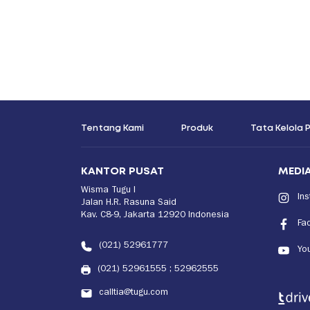
Tentang Kami
Produk
Tata Kelola
KANTOR PUSAT
MEDIA
Wisma Tugu I
In
Jalan H.R. Rasuna Said
Kav. C8-9, Jakarta 12920 Indonesia
Fa
(021) 52961777
Yo
(021) 52961555
;
52962555
calltia@tugu.com