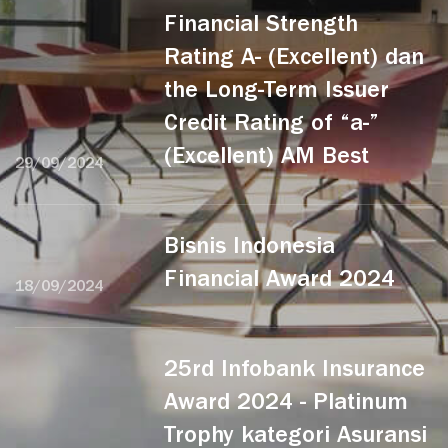
Financial Strength
Rating A- (Excellent) dan
the Long-Term Issuer
Credit Rating of “a-”
(Excellent) AM Best
29/09/2024
Bisnis Indonesia
Financial Award 2024
18/09/2024
25rd Infobank Insurance
Award 2024 - Platinum
Trophy kategori Asuransi