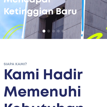
Selengkapnya
1
2
3
4
5
SIAPA KAMI?
Kami Hadir
Memenuhi