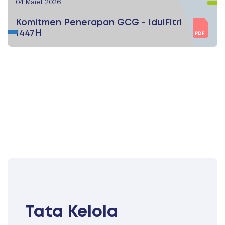
04 Maret 2026
Komitmen Penerapan GCG - IdulFitri
1447H
Tata Kelola