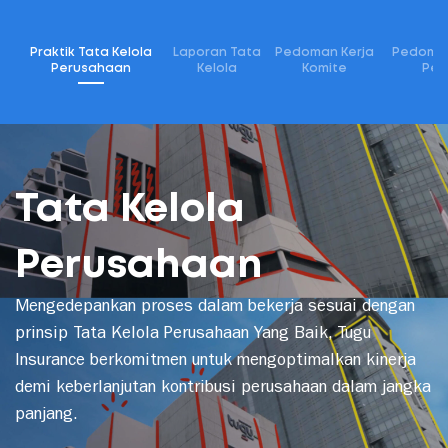
Menu
Praktik Tata Kelola
Laporan Tata
Pedoman Kerja
Pedoman
Perusahaan
Kelola
Komite
Per
Tata Kelola
Perusahaan
Mengedepankan proses dalam bekerja sesuai dengan
prinsip Tata Kelola Perusahaan Yang Baik, Tugu
Insurance berkomitmen untuk mengoptimalkan kinerja
demi keberlanjutan kontribusi perusahaan dalam jangka
panjang.