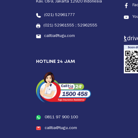
Kav. C8-9, Jakarta 12920 Indonesia
Fa
(021) 52961777
Yo
(021) 52961555
;
52962555
calltia@tugu.com
HOTLINE 24 JAM
0811 97 900 100
calltia@tugu.com