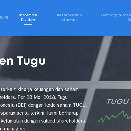
Informasi
Keterbukaan
Lembaga/Profes
RUPS
Dividen
Informasi
M
ola Perusahaan
Investor Relations
News Room
CSR
L
den Tugu
 terkait kinerja keuangan dan saham
holders. Per 28 Mei 2018, Tugu
Indonesia (BEI) dengan kode saham TUGU.
nsparan serta terkini, kami berharap
rkelanjutan dengan valued shareholders,
und managers.