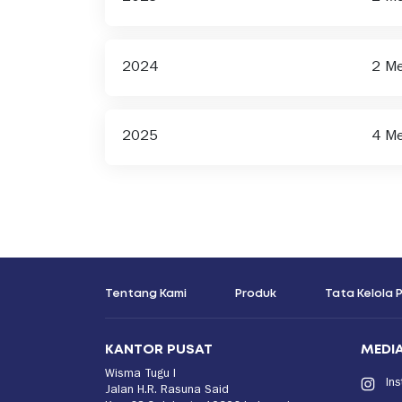
2024
2 M
2025
4 M
Tentang Kami
Produk
Tata Kelola
KANTOR PUSAT
MEDIA
Wisma Tugu I
In
Jalan H.R. Rasuna Said