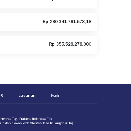
Rp 280.341.761.573,18
Rp 355.528.278.000
SR
Layanan
Karir
Asuransi Tugu Pratama Indonesia Tbk
izin dan diawasi oleh Otoritas Jasa Keuangan (OJK)