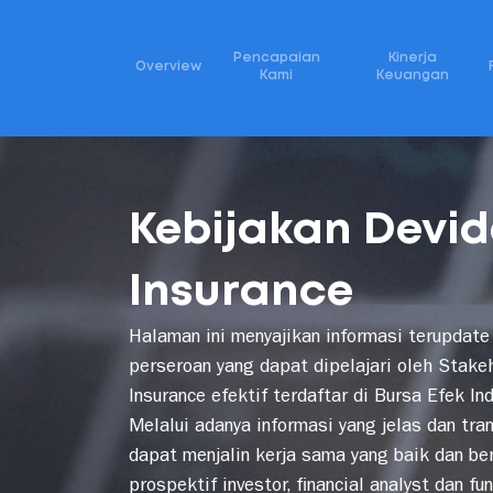
Pencapaian
Kinerja
Overview
Kami
Keuangan
Tentang Kami
Produk
Tata Kel
Kebijakan Devi
Insurance
Halaman ini menyajikan informasi terupdate
perseroan yang dapat dipelajari oleh Stake
Insurance efektif terdaftar di Bursa Efek 
Melalui adanya informasi yang jelas dan tra
dapat menjalin kerja sama yang baik dan be
prospektif investor, financial analyst dan f