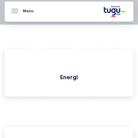
Menu
Produk Asuransi
Korporat
Energi
Tugu Insurance memberikan jaminan perlindungan yang
ditujukan untuk korporasi, personal, maupun syariah.
Pilih produk asuransi yang paling sesuai dengan
kebutuhan perusahaan maupun pribadi Anda.