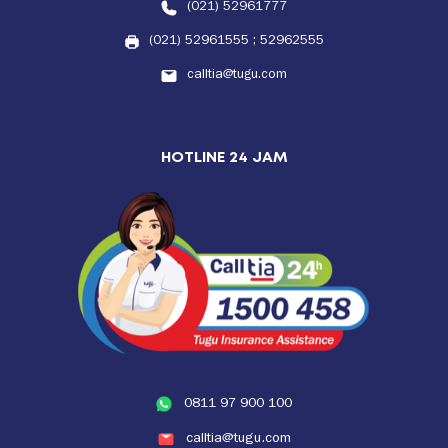
(021) 52961777
(021) 52961555
;
52962555
calltia@tugu.com
HOTLINE 24 JAM
0811 97 900 100
calltia@tugu.com