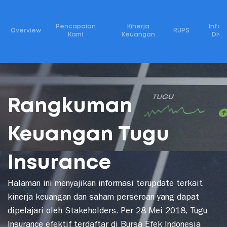
Menu
Pencapaian
Kinerja
Infor
Overview
RUPS
Kami
Keuangan
Divi
Rangkuman
Keuangan Tugu
Insurance
Halaman ini menyajikan informasi terupdate terkait
kinerja keuangan dan saham perseroan yang dapat
dipelajari oleh Stakeholders. Per 28 Mei 2018, Tugu
Insurance efektif terdaftar di Bursa Efek Indonesia