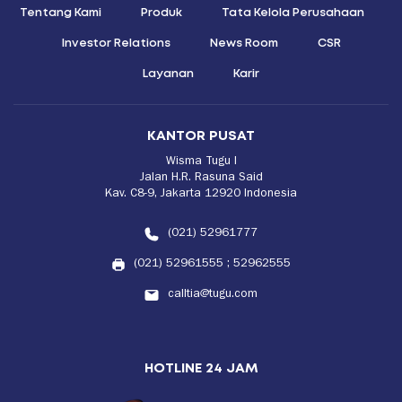
Tentang Kami
Produk
Tata Kelola Perusahaan
Investor Relations
News Room
CSR
Layanan
Karir
KANTOR PUSAT
Wisma Tugu I
Jalan H.R. Rasuna Said
Kav. C8-9, Jakarta 12920 Indonesia
(021) 52961777
(021) 52961555
;
52962555
calltia@tugu.com
HOTLINE 24 JAM